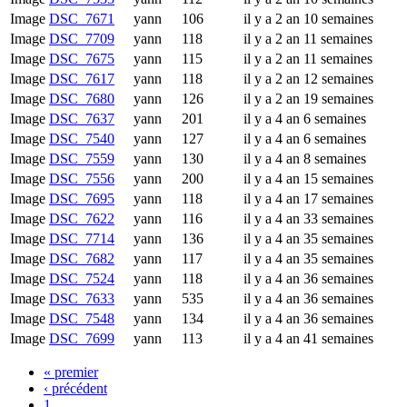
Image
DSC_7671
yann
106
il y a 2 an 10 semaines
Image
DSC_7709
yann
118
il y a 2 an 11 semaines
Image
DSC_7675
yann
115
il y a 2 an 11 semaines
Image
DSC_7617
yann
118
il y a 2 an 12 semaines
Image
DSC_7680
yann
126
il y a 2 an 19 semaines
Image
DSC_7637
yann
201
il y a 4 an 6 semaines
Image
DSC_7540
yann
127
il y a 4 an 6 semaines
Image
DSC_7559
yann
130
il y a 4 an 8 semaines
Image
DSC_7556
yann
200
il y a 4 an 15 semaines
Image
DSC_7695
yann
118
il y a 4 an 17 semaines
Image
DSC_7622
yann
116
il y a 4 an 33 semaines
Image
DSC_7714
yann
136
il y a 4 an 35 semaines
Image
DSC_7682
yann
117
il y a 4 an 35 semaines
Image
DSC_7524
yann
118
il y a 4 an 36 semaines
Image
DSC_7633
yann
535
il y a 4 an 36 semaines
Image
DSC_7548
yann
134
il y a 4 an 36 semaines
Image
DSC_7699
yann
113
il y a 4 an 41 semaines
« premier
‹ précédent
1