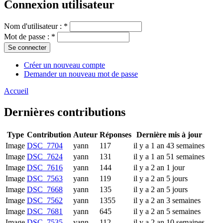
Connexion utilisateur
Nom d'utilisateur :
*
Mot de passe :
*
Créer un nouveau compte
Demander un nouveau mot de passe
Accueil
Dernières contributions
Type
Contribution
Auteur
Réponses
Dernière mis à jour
Image
DSC_7704
yann
117
il y a 1 an 43 semaines
Image
DSC_7624
yann
131
il y a 1 an 51 semaines
Image
DSC_7616
yann
144
il y a 2 an 1 jour
Image
DSC_7563
yann
119
il y a 2 an 5 jours
Image
DSC_7668
yann
135
il y a 2 an 5 jours
Image
DSC_7562
yann
1355
il y a 2 an 3 semaines
Image
DSC_7681
yann
645
il y a 2 an 5 semaines
Image
DSC_7535
yann
112
il y a 2 an 10 semaines