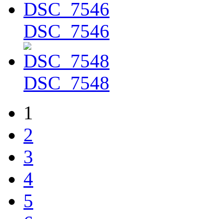
DSC_7546
DSC_7548
1
2
3
4
5